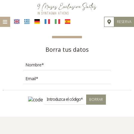
≡
RESERVA
HOME
UBICACIÓN
Borra tus datos
ALOJAMIENTO
INSTALACIONES
GALERÍA DE FOTOS
BORRAR